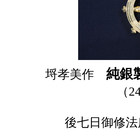
純銀
埒孝美作
（2
後七日御修法