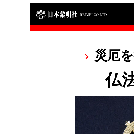
災厄を
仏