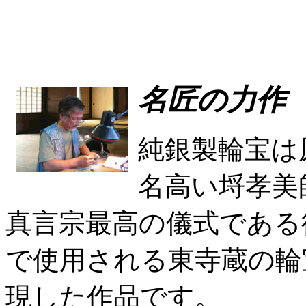
名匠の力作
純銀製輪宝は
名高い埒孝美
真言宗最高の儀式である
で使用される東寺蔵の輪
現した作品です。