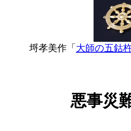
埒孝美作「
大師の五鈷
悪事災