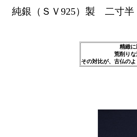
純銀（ＳＶ925）製 二寸半
精緻に
荒削りな
その対比が、古仏のよ